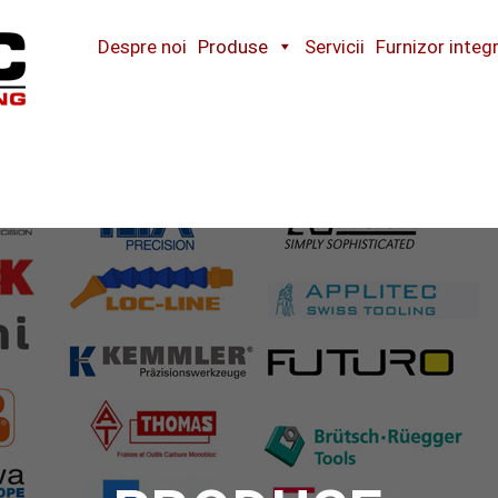
Cobotec
The
cutting
Despre noi
Produse
Servicii
Furnizor integ
specialist