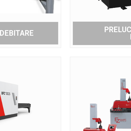
PRELUC
 DEBITARE