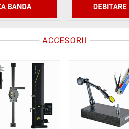
ZA BANDA
DEBITARE 
ACCESORII