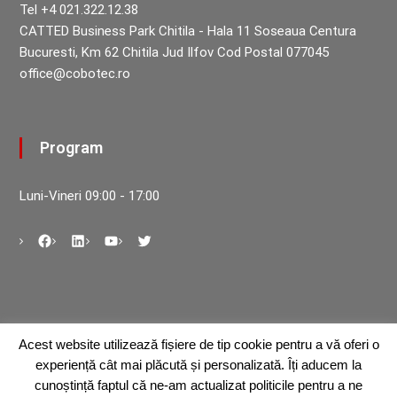
Tel +4 021.322.12.38
CATTED Business Park Chitila - Hala 11 Soseaua Centura
Bucuresti, Km 62 Chitila Jud Ilfov Cod Postal 077045
office@cobotec.ro
Program
Luni-Vineri 09:00 - 17:00
Acest website utilizează fișiere de tip cookie pentru a vă oferi o
Abonare la newsletter
experiență cât mai plăcută și personalizată. Îți aducem la
cunoștință faptul că ne-am actualizat politicile pentru a ne