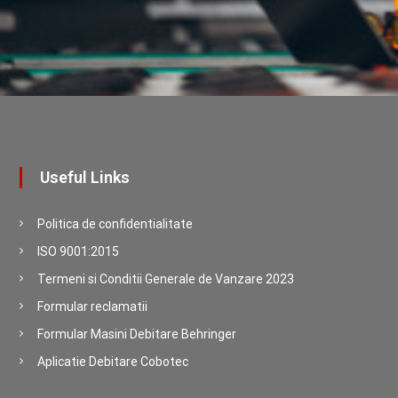
Useful Links
Politica de confidentialitate
ISO 9001:2015
Termeni si Conditii Generale de Vanzare 2023
Formular reclamatii
Formular Masini Debitare Behringer
Aplicatie Debitare Cobotec