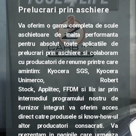
Prelucrari prin aschiere
Va oferim o gama completa de scule
aschietoare de inalta performanta
pentru absolut toate aplicatiile de
prelucrari prin aschiere si colaboram
cu producatori de renume printre care
amintim: Kyocera SGS, Kyocera
Unimerco, Robert
Stock,
Applitec,
FFDM si Ilix iar prin
intermediul programului nostru de
furnizor integrat va oferim acces
direct catre produsele si know-how-ul
altor producatori consacrati.
Va
prezentam in paginile care urmeaza