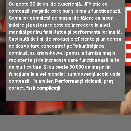
Cu peste 30 de ani de experiență, JFY știe ce
contează: mașinile care pur și simplu
funcționează.
Gama lor completă de mașini
de tăiere cu laser,
îndoire și perforare este de
încredere la nivel
mondial pentru fiabilitatea și
performanța lor înaltă.
Susținută de linii de
producție eficiente și un centru
de dezvoltare
concentrat pe îmbunătățirea
continuă, au
know-how-ul pentru a furniza mașini
rezistente
și de încredere care funcționează la fel
de mult ca
tine. Și cu peste 30.000 de mașini în
funcțiune la
nivel mondial, sunt dovediți acolo unde
contează—în atelier. Performanță ridicată, preț
corect, fără complicații.