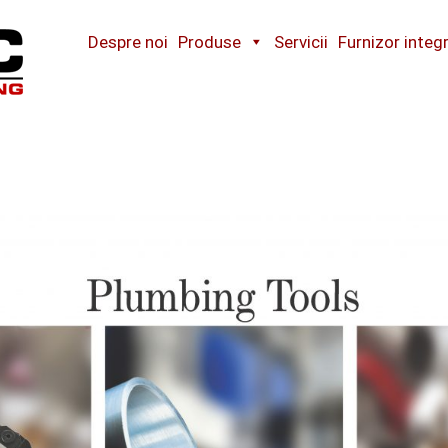
Cobotec
The
cutting
Despre noi
Produse
Servicii
Furnizor integ
specialist