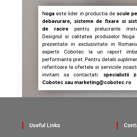
N
oga
este lider in productia de
scule p
debavurare, sisteme de fixare si si
de racire
pentru prelucrarile metal
Designul si calitatea produselor Noga
prezentate in exclusivitate in Roman
expertii Cobotec la un raport imbat
performanta pret. Pentru detalii suplime
referitoare la ofertele si serviciile noast
invitam sa contactati:
specialistii z
Cobotec sau marketing@cobotec.ro
Useful Links
Con