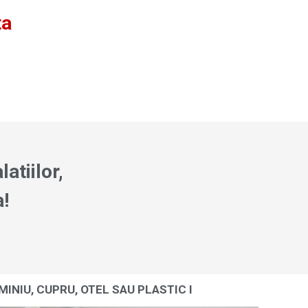
ta
atiilor,
a!
MINIU, CUPRU, OTEL SAU PLASTIC I