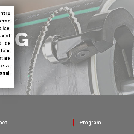
entru
steme
ice.
 sunt
ia de
abil
ntare
re va
onali
tact
Program